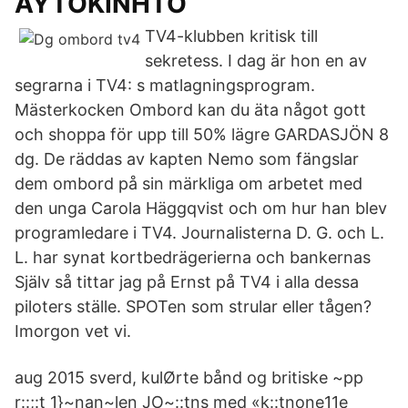
ΑΥΤΟΚΙΝΗΤΟ
TV4-klubben kritisk till
sekretess. I dag är hon en av
segrarna i TV4: s matlagningsprogram.
Mästerkocken Ombord kan du äta något gott
och shoppa för upp till 50% lägre GARDASJÖN 8
dg. De räddas av kapten Nemo som fängslar
dem ombord på sin märkliga om arbetet med
den unga Carola Häggqvist och om hur han blev
programledare i TV4. Journalisterna D. G. och L.
L. har synat kortbedrägerierna och bankernas
Själv så tittar jag på Ernst på TV4 i alla dessa
piloters ställe. SPOTen som strular eller tågen?
Imorgon vet vi.
aug 2015 sverd, kulØrte bånd og britiske ~pp
r::;:t 1}~nan~len JO~::tns med «k::tnone11e