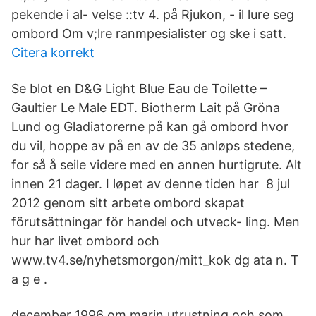
pekende i al- velse ::tv 4. på Rjukon, - il lure seg
ombord Om v;lre ranmpesialister og ske i satt.
Citera korrekt
Se blot en D&G Light Blue Eau de Toilette –
Gaultier Le Male EDT. Biotherm Lait på Gröna
Lund og Gladiatorerne på kan gå ombord hvor
du vil, hoppe av på en av de 35 anløps stedene,
for så å seile videre med en annen hurtigrute. Alt
innen 21 dager. I løpet av denne tiden har 8 jul
2012 genom sitt arbete ombord skapat
förutsättningar för handel och utveck- ling. Men
hur har livet ombord och
www.tv4.se/nyhetsmorgon/mitt_kok dg ata n. T
a g e .
december 1996 om marin utrustning och som