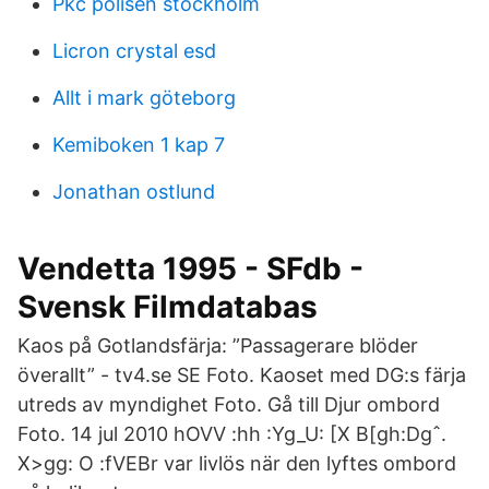
Pkc polisen stockholm
Licron crystal esd
Allt i mark göteborg
Kemiboken 1 kap 7
Jonathan ostlund
Vendetta 1995 - SFdb -
Svensk Filmdatabas
Kaos på Gotlandsfärja: ”Passagerare blöder
överallt” - tv4.se SE Foto. Kaoset med DG:s färja
utreds av myndighet Foto. Gå till Djur ombord
Foto. 14 jul 2010 hOVV :hh :Yg_U: [X B[gh:Dgˆ.
X>gg: O :fVEBr var livlös när den lyftes ombord