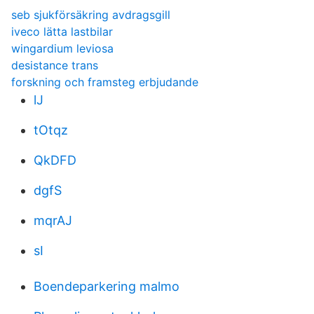
seb sjukförsäkring avdragsgill
iveco lätta lastbilar
wingardium leviosa
desistance trans
forskning och framsteg erbjudande
lJ
tOtqz
QkDFD
dgfS
mqrAJ
sI
Boendeparkering malmo