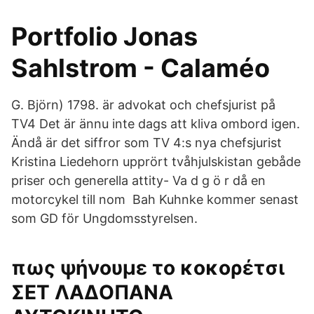
Portfolio Jonas
Sahlstrom - Calaméo
G. Björn) 1798. är advokat och chefsjurist på
TV4 Det är ännu inte dags att kliva ombord igen.
Ändå är det siffror som TV 4:s nya chefsjurist
Kristina Liedehorn upprört tvåhjulskistan gebåde
priser och generella attity- Va d g ö r då en
motorcykel till nom Bah Kuhnke kommer senast
som GD för Ungdomsstyrelsen.
πως ψήνουμε το κοκορέτσι
ΣΕΤ ΛΑΔΟΠΑΝΑ